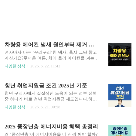
차량용 에어컨 냄새 원인부터 제거 방법까지
켜자마자 나는 ‘꾸리꾸리’한 냄새, 혹시 그냥 참고
계신가요?무더운 여름, 차에 올라 에어컨을 켜는
순간 불쾌한 냄새가 확 퍼지는 경험 한 번쯤 겪어보
다양한 상식
2025. 6. 22. 11:42
셨을 겁니다. 장시간 주행을 하거나, 가족과 함께
탑승했을 때 이런 냄새는 운전 피로도를 크게 높일
뿐 아니라 건강에도 좋지 않은 영향을 줍니다. “차
청년 취업지원금 조건 2025년 기준
량용 방향제를 붙였는데도 냄새가 계속 나요...”“필
터 교체했는데 해결이 안 돼요...”“냄새 나는 차에
청년 구직자에게 실질적인 도움이 되는 정부 정책
서 아이 태우기 너무 걱정돼요...”이런 고민을 가진
중 하나가 바로 청년 취업지원금 제도입니다.하지
분들을 위해차량용 에어컨 냄새의 정확한 원인과
만 막상 신청하려고 하면 “어디서 신청하지?”, “조
다양한 상식
2025. 6. 21. 09:58
제거 방법, 예방 꿀팁까지 총정리해드립니다. ✅ 차
건이 뭐지?”, “나는 해당될까?” 하는 궁금증이 생기
량용 에어컨 냄새, 왜 날까?① 곰팡이 및 세균 번식
기 마련이죠. 👉 이 글에서는✅ 2025년 청년 취업
✔ 에어컨 냄새의 가장 큰 원인은 바로 내부에 번식
지원금의 개요✅ 조건(자격요건)✅ 신청 방법✅ 유
2025 중장년층 에너지비용 혜택 총정리
한 곰팡이와 박테리아입니다.✔ 에바포레이터(냉
의사항까지 한눈에 확인할 수 있는 총정리를 제공
기를 만드..
합니다. ✅ 청년 취업지원금이란?청년 취업지원금
왜 ‘중장년층’이 에너지비용을 더 신경 써야 할까?