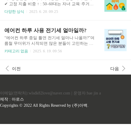
은 정부에서 만 15세 이상 ~ 만 34세 이하 청년을
✔ 고정 지출 비중 ↑ : 50‒60대는 자녀 교육·주거비
대상으로 구직 활동을 하는 동안 금전적 지원(구직
부담이 이어지며, 난방·냉방 사용량 또한 높습니
다양한 상식
2025. 6. 20. 09:25
촉진수당 등)을 제공하여 취업을 독려하고 경제적
다.✔ 소득 변동성 ↑ : 퇴직·전직 등으로 수입이 줄
부담을 줄여주는 제도입니다. 공식 명칭은 ‘청년도
어드는 시기, 공공요금 절감이 곧 가계 안정으로 이
전지원사업, 국민취업지원제도 1·2유형, 청년내일
어집니다.✔ 정부‧지자체 지원 확대 : 2025년부터
에어컨 하루 사용 전기세 얼마일까?
채움공제, 청년일자리도약장려금’ 등 다양하게 존
중장년 맞춤형 에너지복지 사업이 대폭 늘어났습
재하지만, 일반적으..
니다. 이 글에서 전기·가스·연료비를 동시에 줄이
“에어컨 하루 종일 틀면 전기세 얼마나 나올까?”여
는 제도·실천법을 한꺼번에 안내해 드립니다. 중장
름철 무더위가 시작되면 많은 분들이 고민하는 질
년층이 받을 수 있는 에너지 혜택 7가지1. ‘중장년
문입니다. ✔ 전기요금 폭탄 피하려면 하루 사용량
카테고리 없음
2025. 6. 19. 09:56
에너지바우처+’ 신설대상 : 만 50‒64세, 중위소득 6
을 알아야 하고✔ 시간대별 요금도 다르며✔ 전기
0 % 이하 가구지원 : 여름 2만 원, 겨울 18만 원 전
요금 누진제까지 적용되기 때문에 단순 계산은 어
기·가스 바우처 자동 차감신청 : 복지로 또는 주민
렵죠. 이번 글에서는 2025년 기준 에어컨 하루 사용
이전
다음
센터 (5‒9월)2. 도시가스 ‘온..
전기세를 실제 소비전력 기준으로 계산하고,✔ 누
진제✔ 소비전력✔ 시간대별 요금✔ 절약 팁까지 완
벽하게 정리해드립니다. ✅ 에어컨 전기요금 계산
방법 기본 구조전기요금은 아래와 같은 구조로 계
이메일(연락처):wlsdk82love@naver.com | 운영자:bae jin a
산됩니다.총 전기요금 = 기본요금 + 전력량요금 +
기후환경요금 ± 연료비조정액 + 부가세 하지만 가
제작 : 아로스
정용 전기요금의 대부분은 ‘전력량요금’이며,에어
Copyrights © 2022 All Rights Reserved by (주)아백.
컨은 이 중에서도 가장 큰 소비전력을 차지하는 가
전입니다. 🟨 에어컨 소비전력..