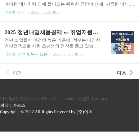
19년부터는 소득 발생 시점에 따라 나눠 지급받을 수 있도록 반기 지
에어컨 냄새차량 안에 들어오는 퀴퀴한 곰팡이 냄새, 시큼한 냄새,
급제도가 도입되었습니다.📌 요약: 상반기/하반기로 나눠 빠르게 장
심지어 썩은 냄새까지… 이런 상황 겪어보셨다면, 분명 차량 관리가
다양한 상식
2025. 6. 28. 08:54
려금을 받을 수 있는 방식 📆 6월은 어떤 지급 시기인가요..
필요한 시점입니다. 이 글에서는✅에어컨 냄새의 주요 원인✅제거
및 예방 방법✅관리 시기✅필요한 용품까지구체적으로 설명드릴게
요.자동차 실내 공기를 맑고 쾌적하게 만들고 싶다면 끝까지 읽어보
2025 청년내일채움공제 vs 취업지원금 비교 분석
세요 ✅ 자동차 에어컨 냄새, 왜 날까요?에어컨 냄새는 대부분 곰팡
이, 세균, 먼지 등에서 비롯됩니다.다음은 흔한 냄새 원인입니다:📌
청년 실업률이 여전히 높은 가운데, 정부는 다양한
1. 에바포레이터(냉각기)에 곰팡이 번식에어컨 내부의 냉매가 기체
청년정책으로 사회 초년생의 정착을 돕고 있습니
에서 액체로 바뀌며 온도를 낮추는 과정에서 수분이 응축응축수에
다. 그중 특히 많이 혼동되는 두 제도인 청년내일채
다양한 정책 & 복지 모음
2025. 6. 27. 08:30
먼지, 꽃가루, 곰팡이균 등이 붙어 세균이 증식하면서 악취 발..
움공제와 청년취업지원금은 각각 다른 목적과 대
상, 지급 방식이 있으므로 정확한 이해와 비교가 필
요합니다. 이 글에서는✅청년내일채움공제와 취업
이전
다음
지원금의 차이✅각 제도의 장단점✅신청 방법어떤
제도가 나에게 유리한지까지 체계적으로 정리해드
립니다. 1️⃣ 청년내일채움공제란?청년내일채움공
제는 중소기업에 정규직으로 취업한 청년에게 장
이메일(연락처):wlsdk82love@naver.com | 운영자:bae jin a
기 재직 유도와 자산 형성을 동시에 지원하는 제도
입니다.📌 핵심 요약대상: 중소기업에 정규직으로
제작 : 아로스
입사한 만 15세~34세 청년기간: 2년형 / 3년형방식:
Copyrights © 2022 All Rights Reserved by (주)아백.
청년·기업·정부가 공동으로 적립 → 만기 시 일시
수령목적: 장기근속 유도, 자산 마..