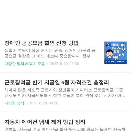
장애인 공공요금 할인 신청 방법
생활비 부담이 점점 커지는 요즘, 장애인 가구의 공
공요금 절감은 그 어느 때보다 중요합니다. 정부와
공공기관은 장애인 복지 향상을 위해 다양한 공공
다양한 정책 & 복지 모음
2025. 6. 30. 08:56
요금 감면 제도를 운영하고 있으며, 전기요금부터
수도세, 도시가스 요금, 통신비, TV 수신료까지 생
활 전반의 필수 고지서 감면이 가능합니다. 하지만
근로장려금 반기 지급일 6월 자격조건 총정리
어디서 어떻게 신청해야 하는지, 무슨 서류가 필요
한지 막막하게 느껴지셨나요? 이번 글에서는✅장
해마다 많은 저소득 근로자와 청년들이 기다리는 근로장려금.그중
애인 공공요금 할인 대상✅감면 항목별 신청 방법
에서도 반기 지급제도를 신청한 분들이 특히 관심 갖는 시기가 바로
✅혜택 금액✅자주 묻는 질문까지깔끔하게 정리해
6월입니다. 왜냐하면 바로 하반기분 근로장려금 지급 예정일이 6월
다양한 상식
2025. 6. 29. 09:26
드립니다. ✅ 장애인 공공요금 감면이란?장애인 공
중순이기 때문입니다. 이번 포스팅에서는✅6월 근로장려금 반기 지
공요금 감면은 전기, 가스, 수도, 통신, 방송 등의
급일 확인 방법✅2025년 지급 일정✅지급 대상 조건✅정산 방식 등근
필수 생활요금에 대해정부와 각 공공기관이 정해
로장려금 반기제에 대해 깔끔하게 정리해드립니다. ✅ 근로장려금
자동차 에어컨 냄새 제거 방법 정리
진 기준에 따라 요금을 할인 또는 면제해주는 제도
반기 지급제도란?근로장려금은 저소득 근로자나 사업자에게 국가가
입니다.📌 복지카드를 보유한 장..
현금을 지원해주는 제도입니다.기존에는 연 1회만 지급되었지만, 20
여름철, 시동을 켜고 에어컨을 틀자마자 코를 찌르는 불쾌한 자동차