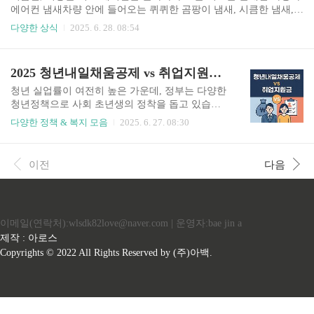
19년부터는 소득 발생 시점에 따라 나눠 지급받을 수 있도록 반기 지
에어컨 냄새차량 안에 들어오는 퀴퀴한 곰팡이 냄새, 시큼한 냄새,
급제도가 도입되었습니다.📌 요약: 상반기/하반기로 나눠 빠르게 장
심지어 썩은 냄새까지… 이런 상황 겪어보셨다면, 분명 차량 관리가
다양한 상식
2025. 6. 28. 08:54
려금을 받을 수 있는 방식 📆 6월은 어떤 지급 시기인가요..
필요한 시점입니다. 이 글에서는✅에어컨 냄새의 주요 원인✅제거
및 예방 방법✅관리 시기✅필요한 용품까지구체적으로 설명드릴게
요.자동차 실내 공기를 맑고 쾌적하게 만들고 싶다면 끝까지 읽어보
2025 청년내일채움공제 vs 취업지원금 비교 분석
세요 ✅ 자동차 에어컨 냄새, 왜 날까요?에어컨 냄새는 대부분 곰팡
이, 세균, 먼지 등에서 비롯됩니다.다음은 흔한 냄새 원인입니다:📌
청년 실업률이 여전히 높은 가운데, 정부는 다양한
1. 에바포레이터(냉각기)에 곰팡이 번식에어컨 내부의 냉매가 기체
청년정책으로 사회 초년생의 정착을 돕고 있습니
에서 액체로 바뀌며 온도를 낮추는 과정에서 수분이 응축응축수에
다. 그중 특히 많이 혼동되는 두 제도인 청년내일채
다양한 정책 & 복지 모음
2025. 6. 27. 08:30
먼지, 꽃가루, 곰팡이균 등이 붙어 세균이 증식하면서 악취 발..
움공제와 청년취업지원금은 각각 다른 목적과 대
상, 지급 방식이 있으므로 정확한 이해와 비교가 필
요합니다. 이 글에서는✅청년내일채움공제와 취업
이전
다음
지원금의 차이✅각 제도의 장단점✅신청 방법어떤
제도가 나에게 유리한지까지 체계적으로 정리해드
립니다. 1️⃣ 청년내일채움공제란?청년내일채움공
제는 중소기업에 정규직으로 취업한 청년에게 장
이메일(연락처):wlsdk82love@naver.com | 운영자:bae jin a
기 재직 유도와 자산 형성을 동시에 지원하는 제도
입니다.📌 핵심 요약대상: 중소기업에 정규직으로
제작 : 아로스
입사한 만 15세~34세 청년기간: 2년형 / 3년형방식:
Copyrights © 2022 All Rights Reserved by (주)아백.
청년·기업·정부가 공동으로 적립 → 만기 시 일시
수령목적: 장기근속 유도, 자산 마..