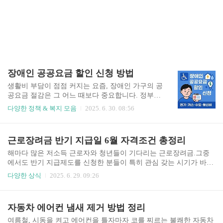
장애인 공공요금 할인 신청 방법
생활비 부담이 점점 커지는 요즘, 장애인 가구의 공
공요금 절감은 그 어느 때보다 중요합니다. 정부와
공공기관은 장애인 복지 향상을 위해 다양한 공공
다양한 정책 & 복지 모음
2025. 6. 30. 08:56
요금 감면 제도를 운영하고 있으며, 전기요금부터
수도세, 도시가스 요금, 통신비, TV 수신료까지 생
활 전반의 필수 고지서 감면이 가능합니다. 하지만
근로장려금 반기 지급일 6월 자격조건 총정리
어디서 어떻게 신청해야 하는지, 무슨 서류가 필요
한지 막막하게 느껴지셨나요? 이번 글에서는✅장
해마다 많은 저소득 근로자와 청년들이 기다리는 근로장려금.그중
애인 공공요금 할인 대상✅감면 항목별 신청 방법
에서도 반기 지급제도를 신청한 분들이 특히 관심 갖는 시기가 바로
✅혜택 금액✅자주 묻는 질문까지깔끔하게 정리해
6월입니다. 왜냐하면 바로 하반기분 근로장려금 지급 예정일이 6월
다양한 상식
2025. 6. 29. 09:26
드립니다. ✅ 장애인 공공요금 감면이란?장애인 공
중순이기 때문입니다. 이번 포스팅에서는✅6월 근로장려금 반기 지
공요금 감면은 전기, 가스, 수도, 통신, 방송 등의
급일 확인 방법✅2025년 지급 일정✅지급 대상 조건✅정산 방식 등근
필수 생활요금에 대해정부와 각 공공기관이 정해
로장려금 반기제에 대해 깔끔하게 정리해드립니다. ✅ 근로장려금
자동차 에어컨 냄새 제거 방법 정리
진 기준에 따라 요금을 할인 또는 면제해주는 제도
반기 지급제도란?근로장려금은 저소득 근로자나 사업자에게 국가가
입니다.📌 복지카드를 보유한 장..
현금을 지원해주는 제도입니다.기존에는 연 1회만 지급되었지만, 20
여름철, 시동을 켜고 에어컨을 틀자마자 코를 찌르는 불쾌한 자동차