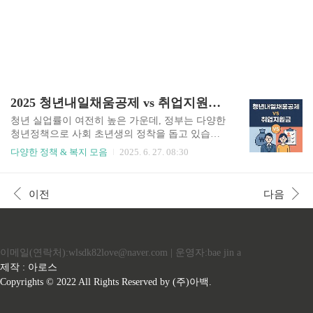
2025 청년내일채움공제 vs 취업지원금 비교 분석
청년 실업률이 여전히 높은 가운데, 정부는 다양한
청년정책으로 사회 초년생의 정착을 돕고 있습니
다. 그중 특히 많이 혼동되는 두 제도인 청년내일채
다양한 정책 & 복지 모음
2025. 6. 27. 08:30
움공제와 청년취업지원금은 각각 다른 목적과 대
상, 지급 방식이 있으므로 정확한 이해와 비교가 필
요합니다. 이 글에서는✅청년내일채움공제와 취업
이전
다음
지원금의 차이✅각 제도의 장단점✅신청 방법어떤
제도가 나에게 유리한지까지 체계적으로 정리해드
립니다. 1️⃣ 청년내일채움공제란?청년내일채움공
제는 중소기업에 정규직으로 취업한 청년에게 장
이메일(연락처):wlsdk82love@naver.com | 운영자:bae jin a
기 재직 유도와 자산 형성을 동시에 지원하는 제도
입니다.📌 핵심 요약대상: 중소기업에 정규직으로
제작 : 아로스
입사한 만 15세~34세 청년기간: 2년형 / 3년형방식:
Copyrights © 2022 All Rights Reserved by (주)아백.
청년·기업·정부가 공동으로 적립 → 만기 시 일시
수령목적: 장기근속 유도, 자산 마..